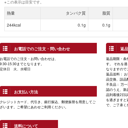
※この表示は目安です。
熱量
タンパク質
脂質
244kcal
0.1g
0.1g
お電話でのご注文・問い合わせ
返
お電話でのご注文・お問い合わせは、
返品期限・条
9:30-15:30までとなります。
す。 それを
定休日 火、水曜日
なりますので
返品送料： 
品交換、誤品
不良品： 万
認のうえ、新
お支払い方法
品到着後2日
を過ぎますと
クレジットカード、代引き、銀行振込、郵便振替を用意してご
で、ご了承く
ざいます。ご希望にあわせご利用ください。
送料について