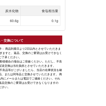
炭水化物
食塩相当量
60.6g
0.1g
品・交換について
件： 商品到着日より2日以内とさせていただきま
過ぎますと、返品、交換のご要望はお受けできなく
ご了承ください。
お客様都合の場合はご容赦ください。ただし、不良
配送交換は当社負担とさせていただきます。
一不良品等がございましたら、当店の在庫状況を確
品、または同等品と交換させていただきます。 商
以内にメールまたは電話でご連絡ください。それ
返品交換のご要望はお受けできなくなりますの
ださい。