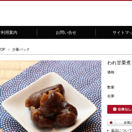
ご利用案内
お問い合せ
サイトマ
TOP
少量パック
われ甘栗煮 
価格:
数量:
在庫:
返品につい