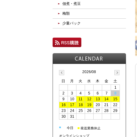
佃煮・煮豆
梅類
少量パック
2026/08
日
月
火
水
木
金
土
1
2
3
4
5
6
7
8
9
10
11
12
13
14
15
16
17
18
19
20
21
22
23
24
25
26
27
28
29
30
31
■
■
今日
発送業務休止
オンラインショップ