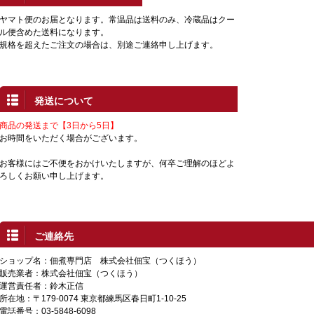
ヤマト便のお届となります。常温品は送料のみ、冷蔵品はクー
ル便含めた送料になります。
規格を超えたご注文の場合は、別途ご連絡申し上げます。
発送について
商品の発送まで【3日から5日】
お時間をいただく場合がございます。
お客様にはご不便をおかけいたしますが、何卒ご理解のほどよ
ろしくお願い申し上げます。
ご連絡先
ショップ名：佃煮専門店 株式会社佃宝（つくほう）
販売業者：株式会社佃宝（つくほう）
運営責任者：鈴木正信
所在地：〒179-0074 東京都練馬区春日町1-10-25
電話番号：03-5848-6098