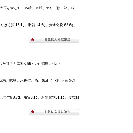
・大豆を含む）、砂糖、水飴、オリゴ糖、酒、味
ぱく質 16.1g、脂質 14.5g、炭水化物 63.6g、
た甘さと素朴な味わいが特徴。<br>
ゴ糖、味醂、氷糖蜜、酒、醤油（小麦･大豆を含
ンパク質8.7g、脂質0.1g、炭水化物51.1g、食塩相
）