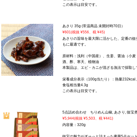
この表示は目安です。
あさり 35g (常温商品 未開封時70日）
¥601
(税抜 ¥556、税 ¥45)
あさりの旨味を最大限に活かした、定番の佃
もに最適です。
原材料：浅利（中国産）、生姜、醤油（小麦
酒、酢、寒天、植物油
本製品は、エビ・カニが混ざる漁法で採取し
栄養成分表示（100g当たり）：熱量232kcal、
食塩相当量4.3g
この表示は目安です。
5点詰め合わせ ちりめん山椒, あさり, 佃宝煮
¥5,944
(税抜 ¥5,503、税 ¥441)
内容量：320g
佃宝の魅力がぎゅっと詰まった豪華5点セッ