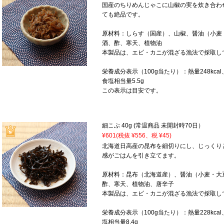
国産のちりめんじゃこに山椒の実を炊き合わ
ても絶品です。
原材料：しらす（国産）、山椒、醤油（小麦
酒、酢、寒天、植物油
本製品は、エビ・カニが混ざる漁法で採取し
栄養成分表示（100g当たり）：熱量248kcal、
食塩相当量5.5g
この表示は目安です。
細こぶ 40g (常温商品 未開封時70日）
¥601
(税抜 ¥556、税 ¥45)
北海道日高産の昆布を細切りにし、じっくり
感がごはんを引き立てます。
原材料：昆布（北海道産）、醤油（小麦・大
酢、寒天、植物油、唐辛子
本製品は、エビ・カニが混ざる漁法で採取し
栄養成分表示（100g当たり）：熱量228kcal
塩相当量8.4g