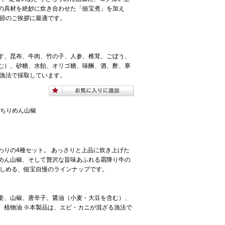
の具材を絶妙に炊き合わせた「佃宝煮」を加え
季節のご挨拶に最適です。
す、昆布、牛肉、竹の子、人参、椎茸、ごぼう、
む）、砂糖、水飴、オリゴ糖、味醂、酒、酢、寒
る漁法で採取しています。
, ちりめん山椒
わりの4種セット。 あっさりと上品に炊き上げた
めん山椒、そして贅沢な旨味あふれる霜降り牛の
楽しめる、佃宝自慢のラインナップです。
姜、山椒、唐辛子、醤油（小麦・大豆を含む）、
、植物油 ※本製品は、エビ・カニが混ざる漁法で