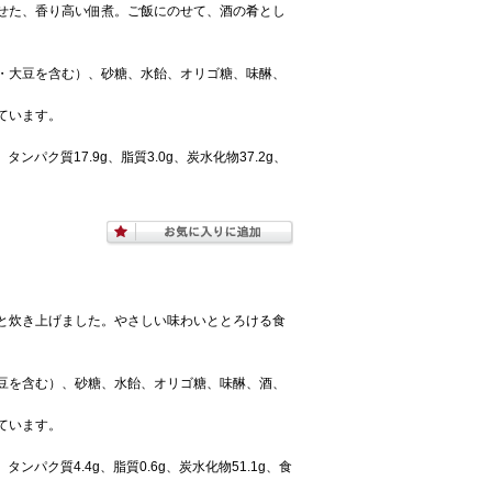
せた、香り高い佃煮。ご飯にのせて、酒の肴とし
・大豆を含む）、砂糖、水飴、オリゴ糖、味醂、
ています。
タンパク質17.9g、脂質3.0g、炭水化物37.2g、
と炊き上げました。やさしい味わいととろける食
豆を含む）、砂糖、水飴、オリゴ糖、味醂、酒、
ています。
、タンパク質4.4g、脂質0.6g、炭水化物51.1g、食