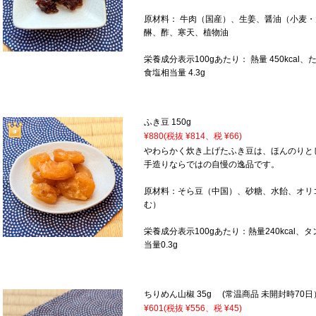
原材料： 牛肉（国産）、生姜、醤油（小麦
醂、酢、寒天、植物油
栄養成分表示100gあたり： 熱量 450kcal、たん
食塩相当量 4.3g
ふき豆 150g
¥880
(税抜 ¥814、税 ¥66)
やわらかく炊き上げたふき豆は、ほんのりとし
手造りならではの自慢の逸品です。
原材料：そら豆（中国）、砂糖、水飴、オリ
む）
栄養成分表示100gあたり：熱量240kcal、タ
当量0.3g
ちりめん山椒 35g (常温商品 未開封時70日
¥601
(税抜 ¥556、税 ¥45)