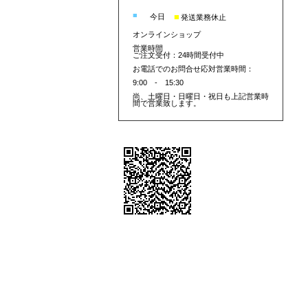
■
■
今日
発送業務休止
オンラインショップ
営業時間
ご注文受付：24時間受付中
お電話でのお問合せ応対営業時間：
9:00 - 15:30
尚、土曜日・日曜日・祝日も上記営業時
間で営業致します。