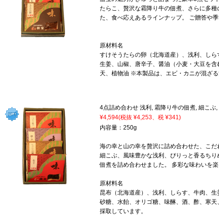
たらこ、贅沢な霜降り牛の佃煮、さらに多種
た、食べ応えあるラインナップ。 ご贈答や
原材料名
すけそうたらの卵（北海道産）、浅利、しら
生姜、山椒、唐辛子、醤油（小麦・大豆を含
天、植物油 ※本製品は、エビ・カニが混ざ
4点詰め合わせ 浅利, 霜降り牛の佃煮, 細こぶ
¥4,594
(税抜 ¥4,253、税 ¥341)
内容量：250g
海の幸と山の幸を贅沢に詰め合わせた、こだ
細こぶ、風味豊かな浅利、ぴりっと香るちり
佃煮を詰め合わせました。 多彩な味わいを
原材料名
昆布（北海道産）、浅利、しらす、牛肉、生
砂糖、水飴、オリゴ糖、味醂、酒、酢、寒天
採取しています。