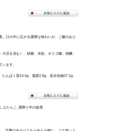
煮。口の中に広がる濃厚な味わいが、ご飯のおと
・大豆を含む）、砂糖、水飴、オリゴ糖、味醂、
ています。
たんぱく質14.4g、脂質2.8g、炭水化物37.1g、
, 上たらこ, 霜降り牛の佃煮
ト。 定番のあさりとちりめん山椒に、コク深い上