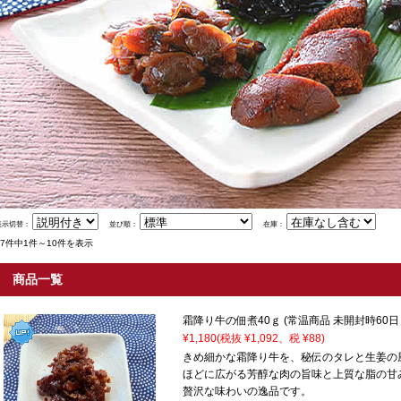
表示切替：
並び順：
在庫：
27件中1件～10件を表示
商品一覧
霜降り牛の佃煮40ｇ (常温商品 未開封時60日
¥1,180
(税抜 ¥1,092、税 ¥88)
きめ細かな霜降り牛を、秘伝のタレと生姜の
ほどに広がる芳醇な肉の旨味と上質な脂の甘
贅沢な味わいの逸品です。