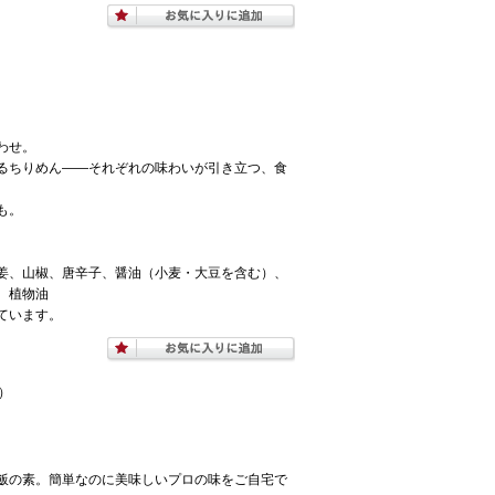
わせ。
るちりめん——それぞれの味わいが引き立つ、食
も。
姜、山椒、唐辛子、醤油（小麦・大豆を含む）、
、植物油
ています。
日）
飯の素。簡単なのに美味しいプロの味をご自宅で