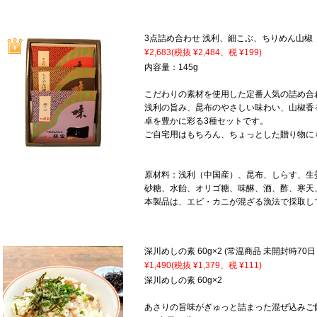
3点詰め合わせ 浅利、細こぶ、ちりめん山椒
¥2,683
(税抜 ¥2,484、税 ¥199)
内容量：145g
こだわりの素材を使用した定番人気の詰め合
浅利の旨み、昆布のやさしい味わい、山椒香
卓を豊かに彩る3種セットです。
ご自宅用はもちろん、ちょっとした贈り物に
原材料：浅利（中国産）、昆布、しらす、生
砂糖、水飴、オリゴ糖、味醂、酒、酢、寒天
本製品は、エビ・カニが混ざる漁法で採取し
深川めしの素 60g×2 (常温商品 未開封時70
¥1,490
(税抜 ¥1,379、税 ¥111)
深川めしの素 60g×2
あさりの旨味がぎゅっと詰まった混ぜ込みご