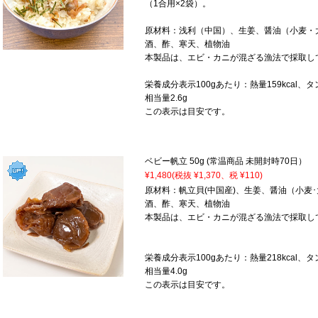
（1合用×2袋）。
原材料：浅利（中国）、生姜、醤油（小麦・
酒、酢、寒天、植物油
本製品は、エビ・カニが混ざる漁法で採取し
栄養成分表示100gあたり：熱量159kcal、タン
相当量2.6g
この表示は目安です。
ベビー帆立 50g (常温商品 未開封時70日）
¥1,480
(税抜 ¥1,370、税 ¥110)
原材料：帆立貝(中国産)、生姜、醤油（小麦
酒、酢、寒天、植物油
本製品は、エビ・カニが混ざる漁法で採取し
栄養成分表示100gあたり：熱量218kcal、タン
相当量4.0g
この表示は目安です。